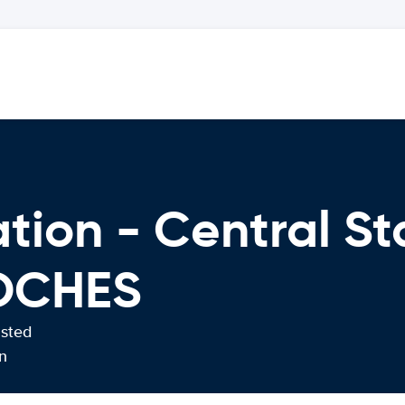
ation - Central St
OCHES
usted
n