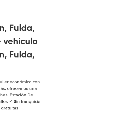
n, Fulda,
 vehículo
n, Fulda,
quiler económico con
más, ofrecemos una
ches. Estación De
ltos ✓ Sin franquicia
 gratuitas