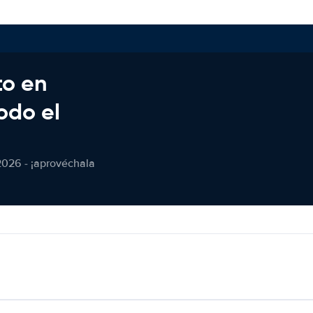
to en
odo el
2026 - ¡aprovéchala