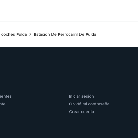
e coches Fulda
Estación De Ferrocarril De Fulda
uentes
Iniciar sesión
nte
Olvidé mi contraseña
Crear cuenta