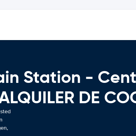
in Station - Cent
E ALQUILER DE C
usted
n
gen,