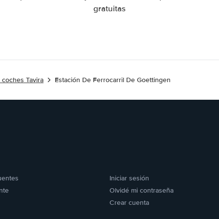
gratuitas
e coches Tavira
Estación De Ferrocarril De Goettingen
uentes
Iniciar sesión
nte
Olvidé mi contraseña
Crear cuenta