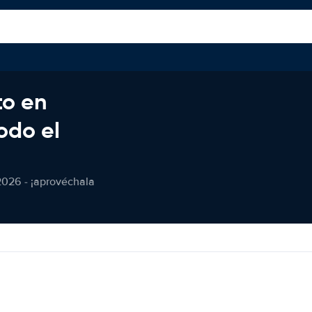
to en
odo el
2026 - ¡aprovéchala