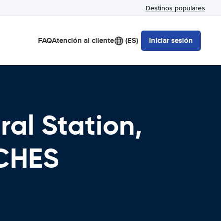
Destinos populares
FAQ
Atención al cliente
(ES)
Iniciar sesión
ral Station,
OCHES