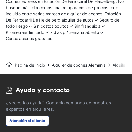
Coches Express en Estación De Ferrocarril De Heidelberg. No
busque más, ofrecemos una comparación de precios todo
incluido entre varias marcas de alquiler de coches. Estación
De Ferrocarril De Heidelberg alquiler de autos ✓ Seguro de
todo riesgo ✓ Sin costos ocultos ✓ Sin franquicia ✓
Kilometraje ilimitado ✓ 7 días p / semana abierto ✓
Cancelaciones gratuitas
Página de inicio
Alquiler de coches Alemania
Alquiler 
Ayuda y contacto
¿Necesitas ayuda? Contacta con unos de nuestros
expertos en alquileres.
Atención al cliente