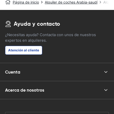
Página de inicio
Alquiler de coches Arabia-saudí
Alquil
Ayuda y contacto
¿Necesitas ayuda? Contacta con unos de nuestros
expertos en alquileres.
Atención al cliente
Cuenta
Acerca de nosotros