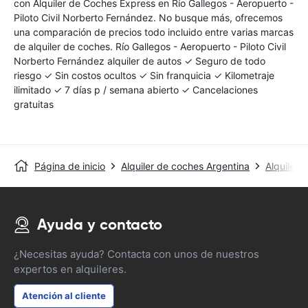
con Alquiler de Coches Express en Río Gallegos - Aeropuerto -
Piloto Civil Norberto Fernández. No busque más, ofrecemos
una comparación de precios todo incluido entre varias marcas
de alquiler de coches. Río Gallegos - Aeropuerto - Piloto Civil
Norberto Fernández alquiler de autos ✓ Seguro de todo
riesgo ✓ Sin costos ocultos ✓ Sin franquicia ✓ Kilometraje
ilimitado ✓ 7 días p / semana abierto ✓ Cancelaciones
gratuitas
Página de inicio
Alquiler de coches Argentina
Alquiler 
Ayuda y contacto
¿Necesitas ayuda? Contacta con unos de nuestros
expertos en alquileres.
Atención al cliente