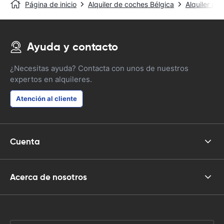
Página de inicio
Alquiler de coches Bélgica
Alquiler de
Ayuda y contacto
¿Necesitas ayuda? Contacta con unos de nuestros
expertos en alquileres.
Atención al cliente
Cuenta
Acerca de nosotros