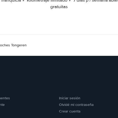
 franquicia ✓ Kilometraje ilimitado ✓ 7 días p / semana ab
gratuitas
 coches Tongeren
uentes
Iniciar sesión
nte
Olvidé mi contraseña
Crear cuenta