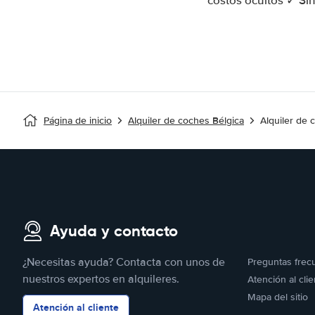
costos ocultos ✓ Sin
Página de inicio
Alquiler de coches Bélgica
Alquiler de
Ayuda y contacto
¿Necesitas ayuda? Contacta con unos de
Preguntas frec
nuestros expertos en alquileres.
Atención al clie
Mapa del sitio
Atención al cliente