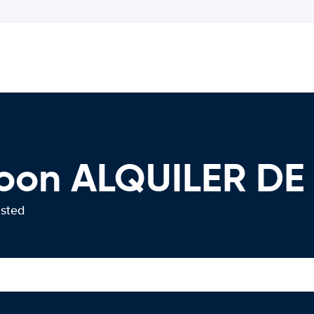
loon ALQUILER D
usted