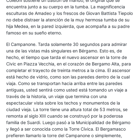
Colleoni sostiene un bastón de mando, el original que se
encuentra junto a su cuerpo en la tumba. La magnificencia
esculturas de Amadeo y los frescos de Giovan Battista Tiepolo
no debe distraer la atención de la muy hermosa tumba de su
hija Medea, en la pared izquierda, que acompaña a su padre
famoso en su sueño eterno.
El Campanone. Tarda solamente 30 segundos para admirar
una de las vistas más singulares en Bérgamo. Esto es, de
hecho, el tiempo que tarda el nuevo ascensor en la torre de
Civic en Piazza Vecchia, en el corazón de Bergamo Alta, para
completar el trayecto de treinta metros a la cima. El ascensor
está hecho de vidrio, como son las paredes dentro de la cual
viaja. Como se transportan hacia arriba entre las paredes
antiguas, usted sentirá como usted está tomando un viaje a
través de la historia, un viaje que termina con una
espectacular vista sobre los techos y monumentos de la
ciudad vieja. La torre tiene una altura total de 53 metros, se
remonta al siglo XIII cuando se construyó por la poderosa
familia de Suardi. Luego pasó a la Municipalidad de Bérgamo
y llegó a ser conocida como la Torre Cívica. El Bergamasco
prefieren llamarlo la torre del Campanone o simplemente,