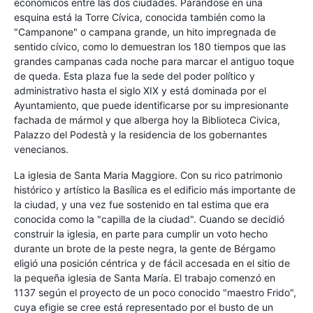
económicos entre las dos ciudades. Parándose en una
esquina está la Torre Cívica, conocida también como la
"Campanone" o campana grande, un hito impregnada de
sentido cívico, como lo demuestran los 180 tiempos que las
grandes campanas cada noche para marcar el antiguo toque
de queda. Esta plaza fue la sede del poder político y
administrativo hasta el siglo XIX y está dominada por el
Ayuntamiento, que puede identificarse por su impresionante
fachada de mármol y que alberga hoy la Biblioteca Civica,
Palazzo del Podestà y la residencia de los gobernantes
venecianos.
La iglesia de Santa Maria Maggiore. Con su rico patrimonio
histórico y artístico la Basílica es el edificio más importante de
la ciudad, y una vez fue sostenido en tal estima que era
conocida como la "capilla de la ciudad". Cuando se decidió
construir la iglesia, en parte para cumplir un voto hecho
durante un brote de la peste negra, la gente de Bérgamo
eligió una posición céntrica y de fácil accesada en el sitio de
la pequeña iglesia de Santa María. El trabajo comenzó en
1137 según el proyecto de un poco conocido "maestro Frido",
cuya efigie se cree está representado por el busto de un