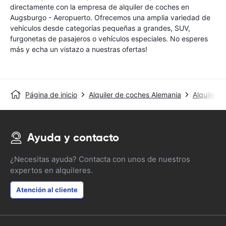
directamente con la empresa de alquiler de coches en
Augsburgo - Aeropuerto. Ofrecemos una amplia variedad de
vehículos desde categorías pequeñas a grandes, SUV,
furgonetas de pasajeros o vehículos especiales. No esperes
más y echa un vistazo a nuestras ofertas!
Página de inicio
Alquiler de coches Alemania
Alquiler 
Ayuda y contacto
¿Necesitas ayuda? Contacta con unos de nuestros
expertos en alquileres.
Atención al cliente