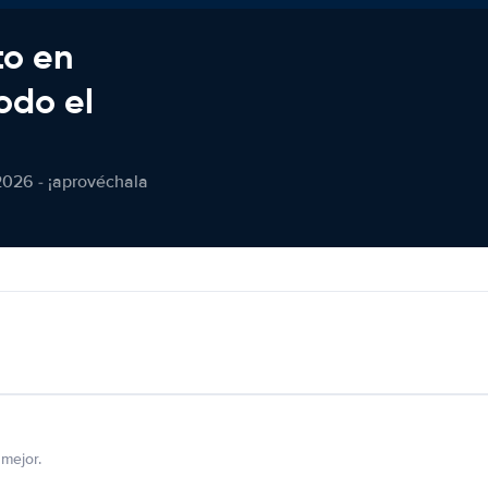
to en
odo el
2026 - ¡aprovéchala
mejor.