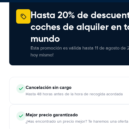
Hasta 20% de descuen
coches de alquiler en t
mundo
Esta promoción es válida hasta 11 de agosto de 
hoy mismo!
Cancelación
sin cargo
Hasta 48 horas antes de la hora de recogida acordada
Mejor precio garantizado
¿Has encontrado un precio mejor? Te haremos una oferta 