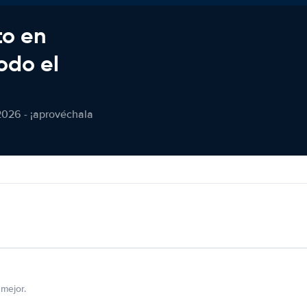
to en
odo el
2026 - ¡aprovéchala
mejor.