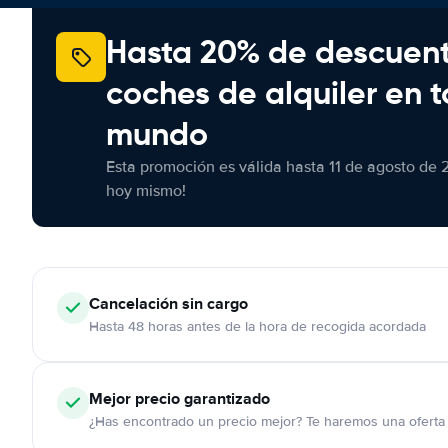
Hasta 20% de descuen
coches de alquiler en t
mundo
Esta promoción es válida hasta 11 de agosto de 
hoy mismo!
Cancelación
sin cargo
Hasta 48 horas antes de la hora de recogida acordada
Mejor precio garantizado
¿Has encontrado un precio mejor? Te haremos una oferta 