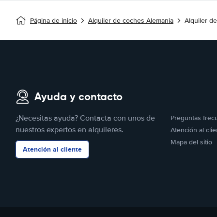
Página de inicio
Alquiler de coches Alemania
Alquiler 
Ayuda y contacto
¿Necesitas ayuda? Contacta con unos de
Preguntas frec
nuestros expertos en alquileres.
Atención al clie
Mapa del sitio
Atención al cliente