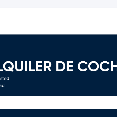
LQUILER DE COC
usted
Bad