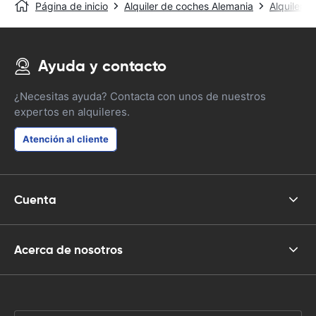
Página de inicio
Alquiler de coches Alemania
Alquiler 
Ayuda y contacto
¿Necesitas ayuda? Contacta con unos de nuestros
expertos en alquileres.
Atención al cliente
Cuenta
Acerca de nosotros