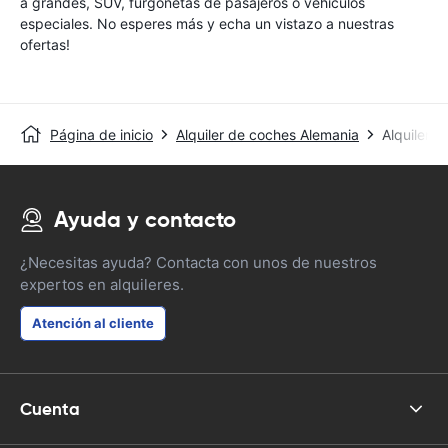
a grandes, SUV, furgonetas de pasajeros o vehículos
especiales. No esperes más y echa un vistazo a nuestras
ofertas!
Página de inicio
Alquiler de coches Alemania
Alquiler 
Ayuda y contacto
¿Necesitas ayuda? Contacta con unos de nuestros
expertos en alquileres.
Atención al cliente
Cuenta