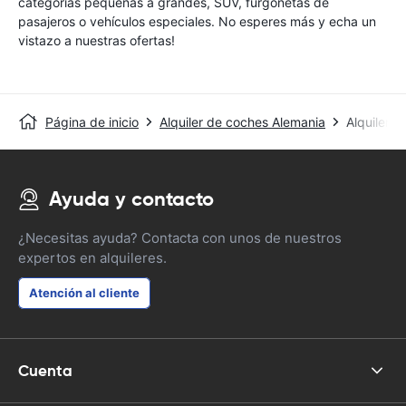
categorías pequeñas a grandes, SUV, furgonetas de
pasajeros o vehículos especiales. No esperes más y echa un
vistazo a nuestras ofertas!
Página de inicio
Alquiler de coches Alemania
Alquiler d
Ayuda y contacto
¿Necesitas ayuda? Contacta con unos de nuestros
expertos en alquileres.
Atención al cliente
Cuenta