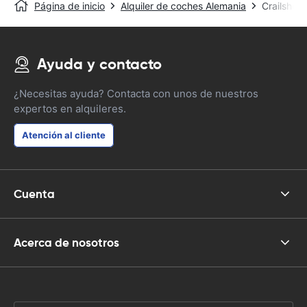
Página de inicio
Alquiler de coches Alemania
Crailshei
Ayuda y contacto
¿Necesitas ayuda? Contacta con unos de nuestros
expertos en alquileres.
Atención al cliente
Cuenta
Acerca de nosotros