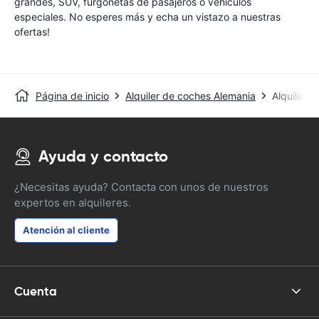
grandes, SUV, furgonetas de pasajeros o vehículos
especiales. No esperes más y echa un vistazo a nuestras
ofertas!
Página de inicio
Alquiler de coches Alemania
Alquiler 
Ayuda y contacto
¿Necesitas ayuda? Contacta con unos de nuestros
expertos en alquileres.
Atención al cliente
Cuenta