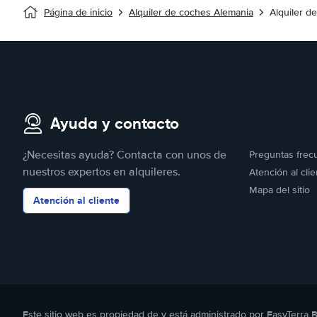
Página de inicio
Alquiler de coches Alemania
Alquiler d
Ayuda y contacto
¿Necesitas ayuda? Contacta con unos de
Preguntas frec
nuestros expertos en alquileres.
Atención al clie
Mapa del sitio
Atención al cliente
Este sitio web es propiedad de y está administrado por EasyTerra 