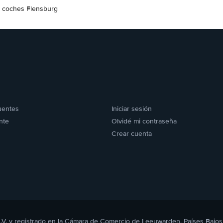
e coches Flensburg
uentes
Iniciar sesión
nte
Olvidé mi contraseña
Crear cuenta
B.V. y registrado en la Cámara de Comercio de Leeuwarden, Países Bajos