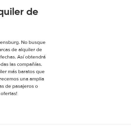
uiler de
Flensburg. No busque
rcas de alquiler de
 fechas. Así obtendrá
odas las compañías.
iler más baratos que
Ofrecemos una amplia
as de pasajeros o
ofertas!