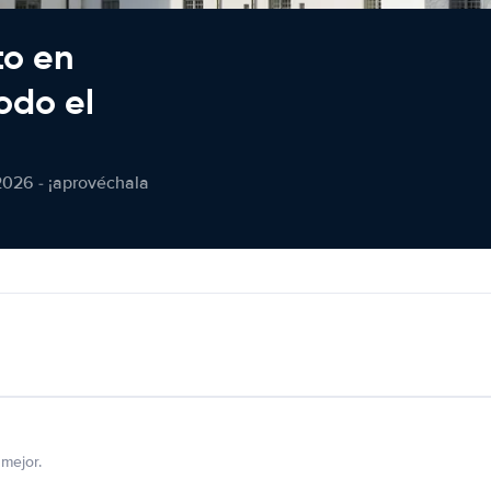
to en
odo el
2026 - ¡aprovéchala
mejor.