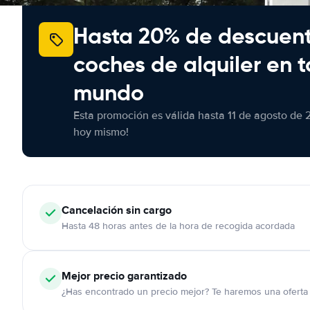
Hasta 20% de descuen
coches de alquiler en t
mundo
Esta promoción es válida hasta 11 de agosto de 
hoy mismo!
Cancelación
sin cargo
Hasta 48 horas antes de la hora de recogida acordada
Mejor precio garantizado
¿Has encontrado un precio mejor? Te haremos una oferta 