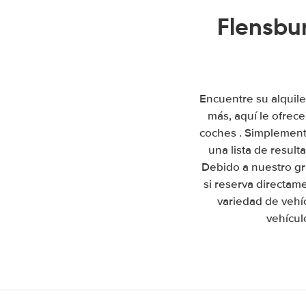
Flensbu
Encuentre su alquil
más, aquí le ofrec
coches . Simplemente
una lista de resul
Debido a nuestro gr
si reserva directam
variedad de vehí
vehícul