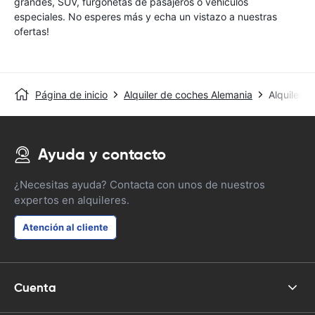
grandes, SUV, furgonetas de pasajeros o vehículos
especiales. No esperes más y echa un vistazo a nuestras
ofertas!
Página de inicio
Alquiler de coches Alemania
Alquiler 
Ayuda y contacto
¿Necesitas ayuda? Contacta con unos de nuestros
expertos en alquileres.
Atención al cliente
Cuenta