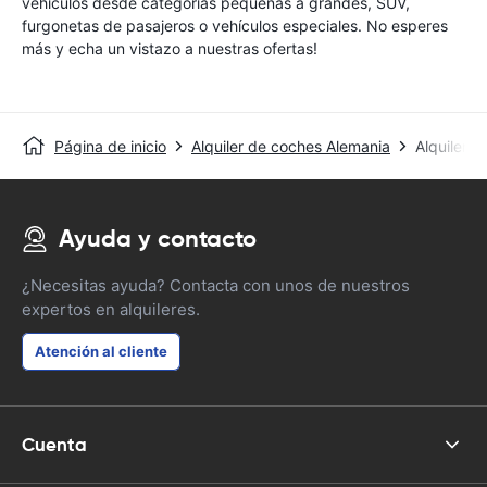
vehículos desde categorías pequeñas a grandes, SUV,
furgonetas de pasajeros o vehículos especiales. No esperes
más y echa un vistazo a nuestras ofertas!
Página de inicio
Alquiler de coches Alemania
Alquiler 
Ayuda y contacto
¿Necesitas ayuda? Contacta con unos de nuestros
expertos en alquileres.
Atención al cliente
Cuenta