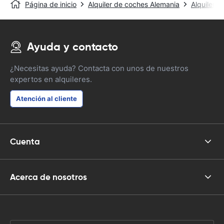
Página de inicio
Alquiler de coches Alemania
Alquiler d
Ayuda y contacto
¿Necesitas ayuda? Contacta con unos de nuestros
expertos en alquileres.
Atención al cliente
Cuenta
Acerca de nosotros