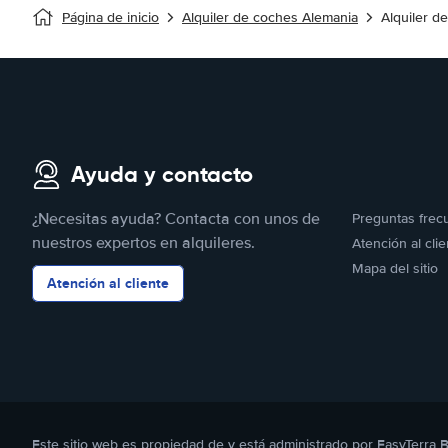
Página de inicio
Alquiler de coches Alemania
Alquiler d
Ayuda y contacto
¿Necesitas ayuda? Contacta con unos de
Preguntas frec
nuestros expertos en alquileres.
Atención al clie
Mapa del sitio
Atención al cliente
Este sitio web es propiedad de y está administrado por EasyTerra 