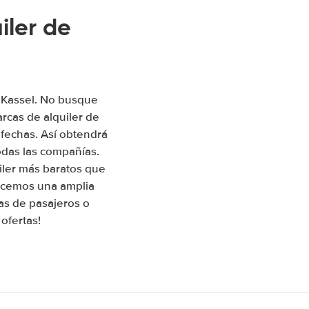
iler de
n Kassel. No busque
rcas de alquiler de
 fechas. Así obtendrá
odas las compañías.
iler más baratos que
recemos una amplia
as de pasajeros o
ofertas!