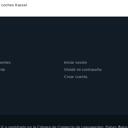
e coches Kassel
uentes
Iniciar sesión
nte
Olvidé mi contraseña
Crear cuenta
B.V. y registrado en la Cámara de Comercio de Leeuwarden, Países Bajos