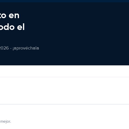
to en
odo el
2026 - ¡aprovéchala
mejor.