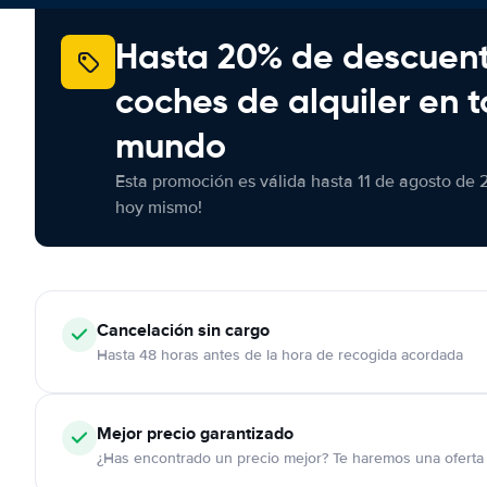
Hasta 20% de descuen
coches de alquiler en t
mundo
Esta promoción es válida hasta 11 de agosto de 
hoy mismo!
Cancelación
sin cargo
Hasta 48 horas antes de la hora de recogida acordada
Mejor precio garantizado
¿Has encontrado un precio mejor? Te haremos una oferta 