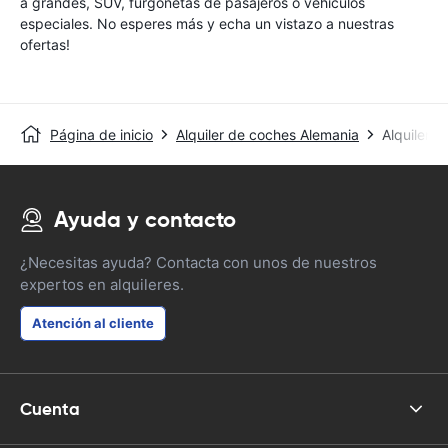
a grandes, SUV, furgonetas de pasajeros o vehículos
especiales. No esperes más y echa un vistazo a nuestras
ofertas!
Página de inicio
Alquiler de coches Alemania
Alquiler 
Ayuda y contacto
¿Necesitas ayuda? Contacta con unos de nuestros
expertos en alquileres.
Atención al cliente
Cuenta