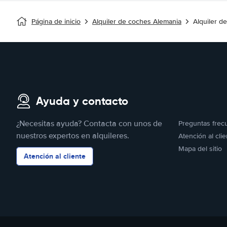
Página de inicio
Alquiler de coches Alemania
Alquiler d
Ayuda y contacto
¿Necesitas ayuda? Contacta con unos de
Preguntas frec
nuestros expertos en alquileres.
Atención al clie
Mapa del sitio
Atención al cliente