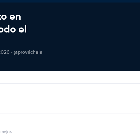
to en
odo el
2026 - ¡aprovéchala
mejor.