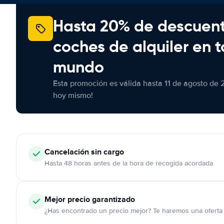
Hasta 20% de descuen
coches de alquiler en t
mundo
Esta promoción es válida hasta 11 de agosto de 
hoy mismo!
Cancelación
sin cargo
Hasta 48 horas antes de la hora de recogida acordada
Mejor precio garantizado
¿Has encontrado un precio mejor? Te haremos una oferta 