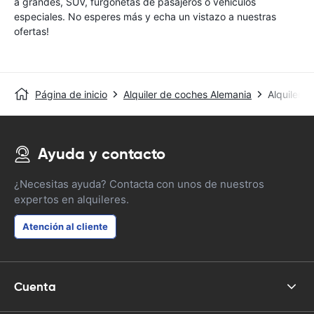
a grandes, SUV, furgonetas de pasajeros o vehículos
especiales. No esperes más y echa un vistazo a nuestras
ofertas!
Página de inicio
Alquiler de coches Alemania
Alquiler 
Ayuda y contacto
¿Necesitas ayuda? Contacta con unos de nuestros
expertos en alquileres.
Atención al cliente
Cuenta