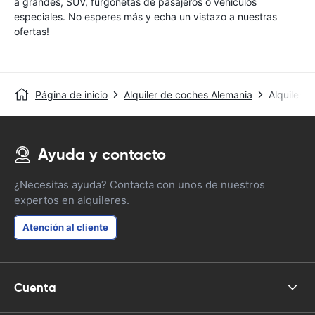
a grandes, SUV, furgonetas de pasajeros o vehículos
especiales. No esperes más y echa un vistazo a nuestras
ofertas!
Página de inicio
Alquiler de coches Alemania
Alquiler 
Ayuda y contacto
¿Necesitas ayuda? Contacta con unos de nuestros
expertos en alquileres.
Atención al cliente
Cuenta