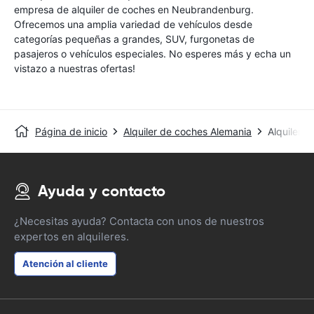
empresa de alquiler de coches en Neubrandenburg.
Ofrecemos una amplia variedad de vehículos desde
categorías pequeñas a grandes, SUV, furgonetas de
pasajeros o vehículos especiales. No esperes más y echa un
vistazo a nuestras ofertas!
Página de inicio
Alquiler de coches Alemania
Alquiler 
Ayuda y contacto
¿Necesitas ayuda? Contacta con unos de nuestros
expertos en alquileres.
Atención al cliente