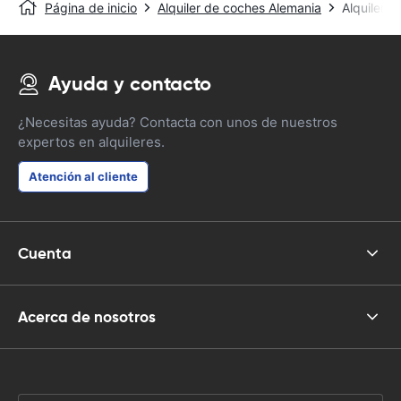
Página de inicio
Alquiler de coches Alemania
Alquiler 
Ayuda y contacto
¿Necesitas ayuda? Contacta con unos de nuestros
expertos en alquileres.
Atención al cliente
Cuenta
Acerca de nosotros