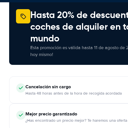
Hasta 20% de descuen
coches de alquiler en t
mundo
Esta promoción es válida hasta 11 de agosto de 
hoy mismo!
Cancelación
sin cargo
Hasta 48 horas antes de la hora de recogida acordada
Mejor precio garantizado
¿Has encontrado un precio mejor? Te haremos una oferta 