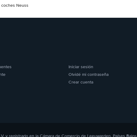
e coches Neuss
uentes
Iniciar sesión
nte
Olvidé mi contraseña
Crear cuenta
B.V. y registrado en la Cámara de Comercio de Leeuwarden, Países Bajos