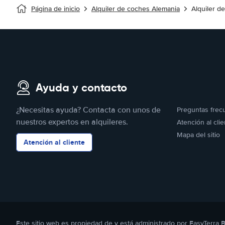
Página de inicio
Alquiler de coches Alemania
Alquiler d
Ayuda y contacto
¿Necesitas ayuda? Contacta con unos de
Preguntas frec
nuestros expertos en alquileres.
Atención al clie
Mapa del sitio
Atención al cliente
Este sitio web es propiedad de y está administrado por EasyTerra 