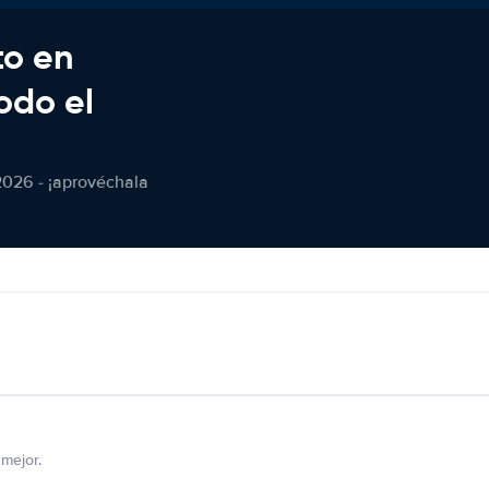
to en
odo el
2026 - ¡aprovéchala
mejor.