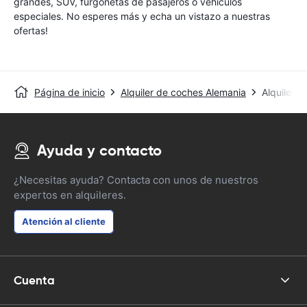
grandes, SUV, furgonetas de pasajeros o vehículos
especiales. No esperes más y echa un vistazo a nuestras
ofertas!
Página de inicio
Alquiler de coches Alemania
Alquiler 
Ayuda y contacto
¿Necesitas ayuda? Contacta con unos de nuestros
expertos en alquileres.
Atención al cliente
Cuenta