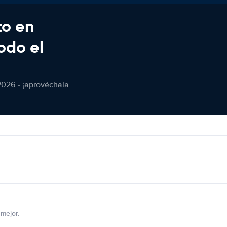
to en
odo el
2026 - ¡aprovéchala
mejor.