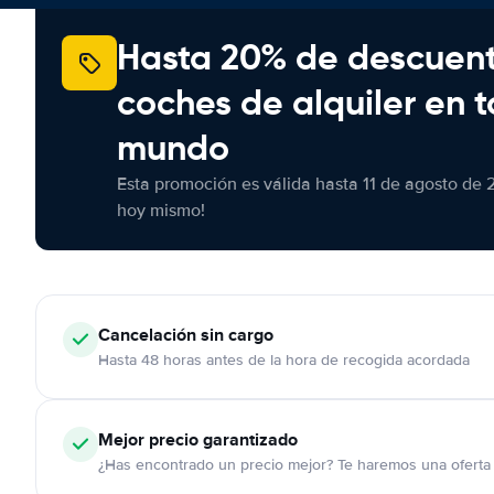
Hasta 20% de descuen
coches de alquiler en t
mundo
Esta promoción es válida hasta 11 de agosto de 
hoy mismo!
Cancelación
sin cargo
Hasta 48 horas antes de la hora de recogida acordada
Mejor precio garantizado
¿Has encontrado un precio mejor? Te haremos una oferta 