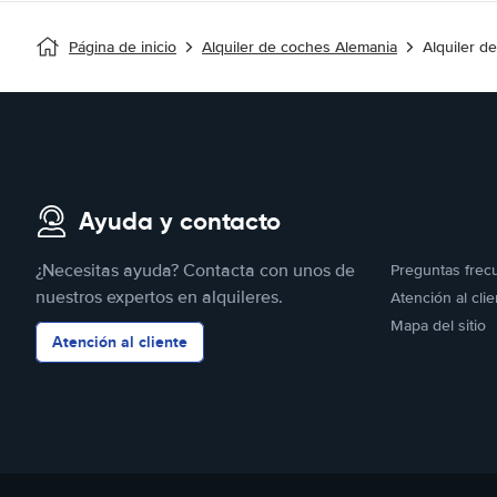
Página de inicio
Alquiler de coches Alemania
Alquiler 
Ayuda y contacto
¿Necesitas ayuda? Contacta con unos de
Preguntas frec
nuestros expertos en alquileres.
Atención al clie
Mapa del sitio
Atención al cliente