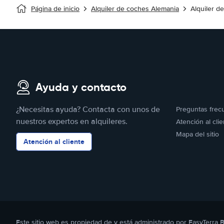
Página de inicio
Alquiler de coches Alemania
Alquiler d
Ayuda y contacto
¿Necesitas ayuda? Contacta con unos de
Preguntas frec
nuestros expertos en alquileres.
Atención al clie
Mapa del sitio
Atención al cliente
Este sitio web es propiedad de y está administrado por EasyTerra 