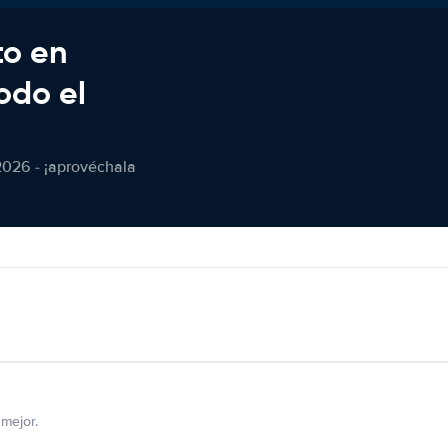
to en
odo el
2026 - ¡aprovéchala
mejor.