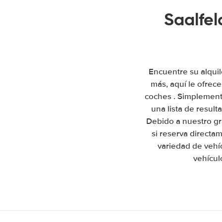
Saalfel
Encuentre su alquil
más, aquí le ofrec
coches . Simplemente
una lista de resul
Debido a nuestro gr
si reserva directa
variedad de vehí
vehícul