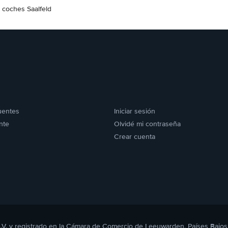
e coches Saalfeld
uentes
Iniciar sesión
nte
Olvidé mi contraseña
Crear cuenta
B.V. y registrado en la Cámara de Comercio de Leeuwarden, Países Bajos