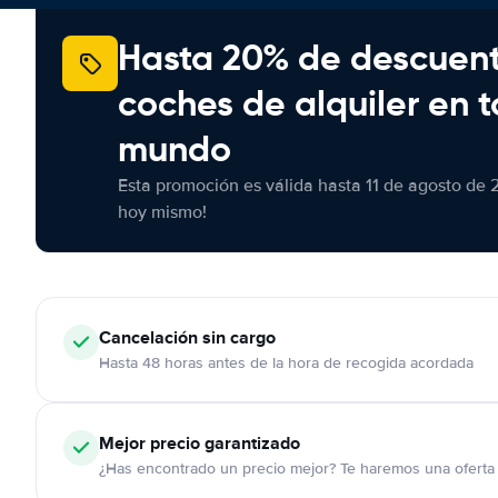
Hasta 20% de descuen
coches de alquiler en t
mundo
Esta promoción es válida hasta 11 de agosto de 
hoy mismo!
Cancelación
sin cargo
Hasta 48 horas antes de la hora de recogida acordada
Mejor precio garantizado
¿Has encontrado un precio mejor? Te haremos una oferta 