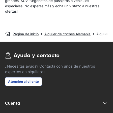
grandes, SUV, furgonetas de pasajeros o vehículos
especiales. No esperes más y echa un vistazo a nuestras
ofertas!
Página de inicio
Alquiler de coches Alemania
Alquiler 
Ayuda y contacto
¿Necesitas ayuda? Contacta con unos de nuestros
expertos en alquileres.
Atención al cliente
Cuenta