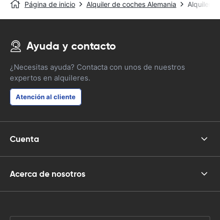
Página de inicio
Alquiler de coches Alemania
Alquiler 
Ayuda y contacto
¿Necesitas ayuda? Contacta con unos de nuestros
expertos en alquileres.
Atención al cliente
Cuenta
Acerca de nosotros