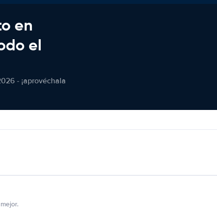
to en
odo el
2026 - ¡aprovéchala
mejor.