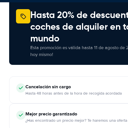
Hasta 20% de descuen
coches de alquiler en t
mundo
Esta promoción es válida hasta 11 de agosto de 
hoy mismo!
Cancelación
sin cargo
Hasta 48 horas antes de la hora de recogida acordada
Mejor precio garantizado
¿Has encontrado un precio mejor? Te haremos una oferta 