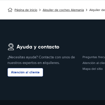
Página de inicio
Alquiler de coches Alemania
Alquiler d
Ayuda y contacto
¿Necesitas ayuda? Contacta con unos de
Preguntas frec
nuestros expertos en alquileres.
Atención al clie
Mapa del sitio
Atención al cliente