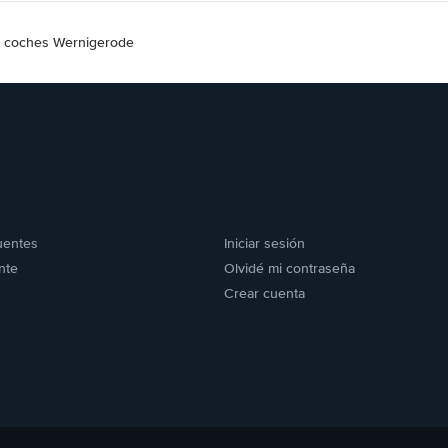
e coches Wernigerode
uentes
Iniciar sesión
nte
Olvidé mi contraseña
Crear cuenta