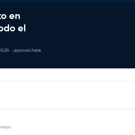
to en
odo el
2026 - ¡aprovéchala
mejor.