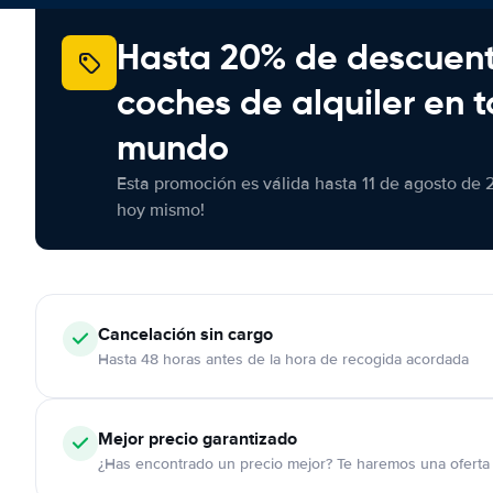
Hasta 20% de descuen
coches de alquiler en t
mundo
Esta promoción es válida hasta 11 de agosto de 
hoy mismo!
Cancelación
sin cargo
Hasta 48 horas antes de la hora de recogida acordada
Mejor precio garantizado
¿Has encontrado un precio mejor? Te haremos una oferta 