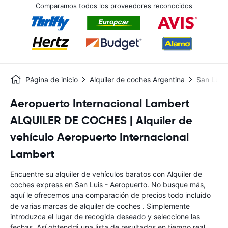
Comparamos todos los proveedores reconocidos
Página de inicio
Alquiler de coches Argentina
San Luis 
Aeropuerto Internacional Lambert
ALQUILER DE COCHES | Alquiler de
vehículo Aeropuerto Internacional
Lambert
Encuentre su alquiler de vehículos baratos con Alquiler de
coches express en San Luis - Aeropuerto. No busque más,
aquí le ofrecemos una comparación de precios todo incluido
de varias marcas de alquiler de coches . Simplemente
introduzca el lugar de recogida deseado y seleccione las
fechas. Así obtendrá una lista de resultados en tiempo real