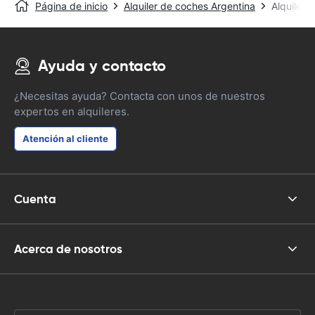
Página de inicio
Alquiler de coches Argentina
Alquiler
Ayuda y contacto
¿Necesitas ayuda? Contacta con unos de nuestros
expertos en alquileres.
Atención al cliente
Cuenta
Acerca de nosotros