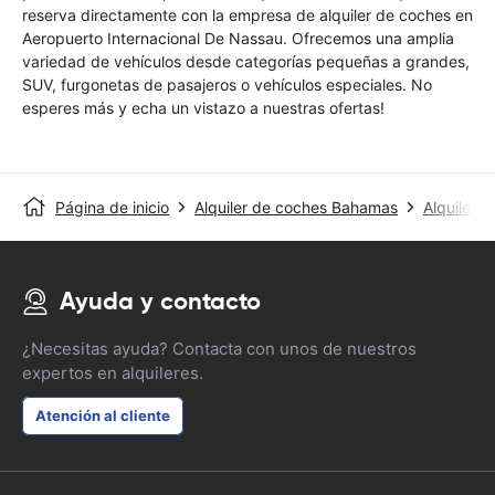
reserva directamente con la empresa de alquiler de coches en
Aeropuerto Internacional De Nassau. Ofrecemos una amplia
variedad de vehículos desde categorías pequeñas a grandes,
SUV, furgonetas de pasajeros o vehículos especiales. No
esperes más y echa un vistazo a nuestras ofertas!
Página de inicio
Alquiler de coches Bahamas
Alquiler 
Ayuda y contacto
¿Necesitas ayuda? Contacta con unos de nuestros
expertos en alquileres.
Atención al cliente