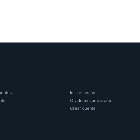
uentes
Iniciar sesión
nte
Olvidé mi contraseña
Crear cuenta