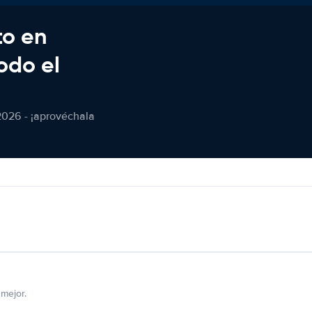
to en
odo el
2026 - ¡aprovéchala
mejor.