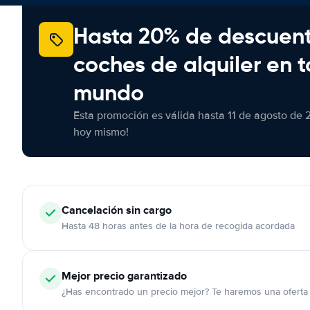
Hasta 20% de descuen
coches de alquiler en t
mundo
Esta promoción es válida hasta 11 de agosto de 
hoy mismo!
Cancelación
sin cargo
Hasta 48 horas antes de la hora de recogida acordada
Mejor precio garantizado
¿Has encontrado un precio mejor? Te haremos una oferta 