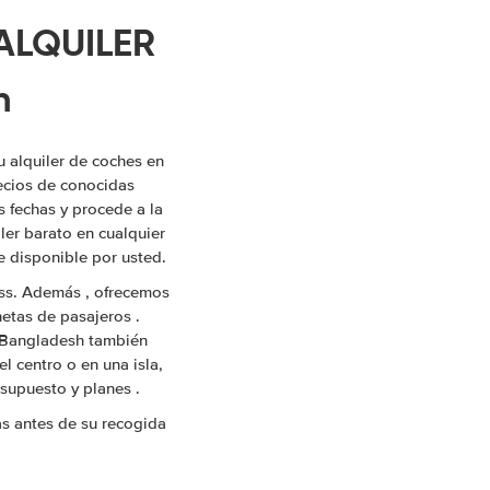
ALQUILER
h
u alquiler de coches en
ecios de conocidas
s fechas y procede a la
ler barato en cualquier
e disponible por usted.
ess. Además , ofrecemos
netas de pasajeros .
 Bangladesh también
l centro o en una isla,
supuesto y planes .
s antes de su recogida