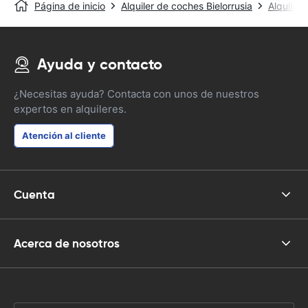
Página de inicio
Alquiler de coches Bielorrusia
Alquiler
Ayuda y contacto
¿Necesitas ayuda? Contacta con unos de nuestros
expertos en alquileres.
Atención al cliente
Cuenta
Acerca de nosotros