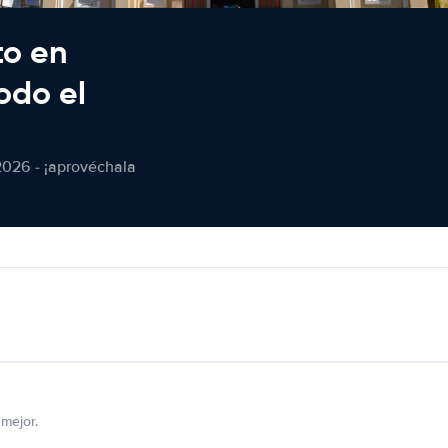
to en
odo el
2026 - ¡aprovéchala
mejor.