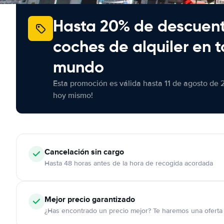
Hasta 20% de descuen
coches de alquiler en t
mundo
Esta promoción es válida hasta 11 de agosto de 
hoy mismo!
Cancelación
sin cargo
Hasta 48 horas antes de la hora de recogida acordada
Mejor precio garantizado
¿Has encontrado un precio mejor? Te haremos una oferta 