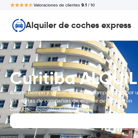
9.1
Valoraciones de clientes
/ 10
Alquiler de coches express
Curitiba ALQUI
Ahorre tiempo y dinero. Nosotros comparamos por 
las ofertas de compañías de alquiler de coches en
Curitiba.