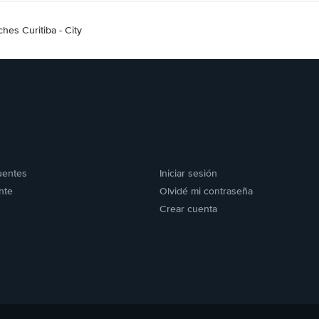
ches Curitiba - City
uentes
Iniciar sesión
nte
Olvidé mi contraseña
Crear cuenta