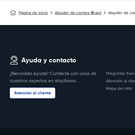
Página de inicio
Alquiler de coches Brasil
Alquiler de co
Ayuda y contacto
¿Necesitas ayuda? Contacta con unos de
Preguntas frec
nuestros expertos en alquileres.
Atención al clie
Mapa del sitio
Atención al cliente