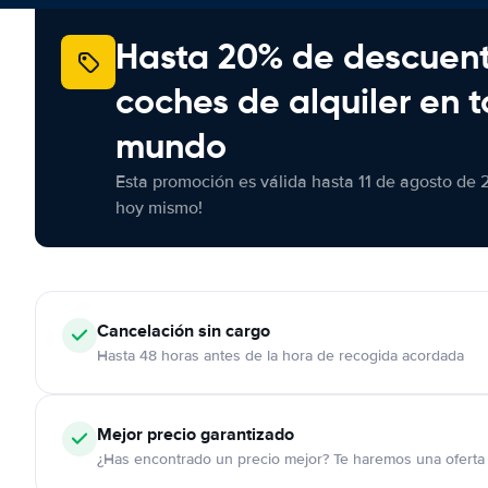
Hasta 20% de descuen
coches de alquiler en t
mundo
Esta promoción es válida hasta 11 de agosto de 
hoy mismo!
Cancelación
sin cargo
Hasta 48 horas antes de la hora de recogida acordada
Mejor precio garantizado
¿Has encontrado un precio mejor? Te haremos una oferta 