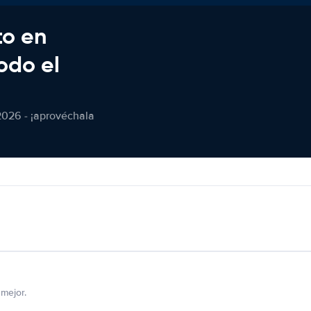
to en
odo el
2026 - ¡aprovéchala
mejor.