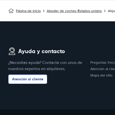
Página de inicio
Alquiler de coches Estados-unidos
Alqu
Ayuda y contacto
¿Necesitas ayuda? Contacta con unos de
Preguntas frec
nuestros expertos en alquileres.
Atención al clie
Mapa del sitio
Atención al cliente