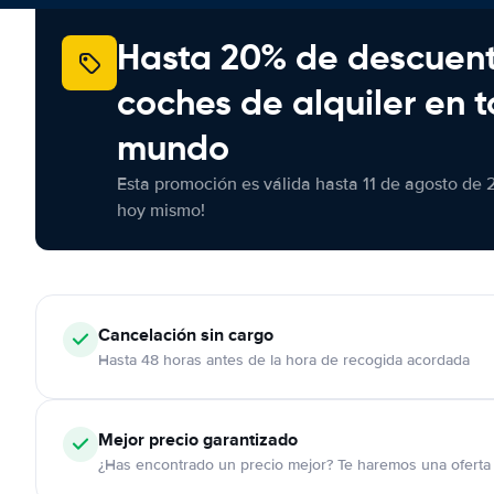
Hasta 20% de descuen
coches de alquiler en t
mundo
Esta promoción es válida hasta 11 de agosto de 
hoy mismo!
Cancelación
sin cargo
Hasta 48 horas antes de la hora de recogida acordada
Mejor precio garantizado
¿Has encontrado un precio mejor? Te haremos una oferta 