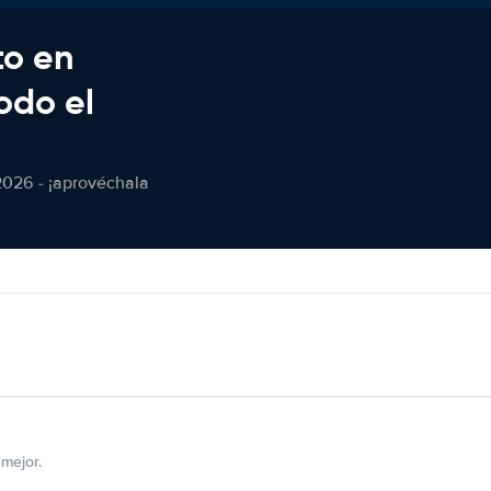
to en
odo el
2026 - ¡aprovéchala
mejor.