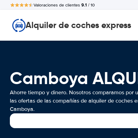
9.1
Valoraciones de clientes
/ 10
Alquiler de coches express
Camboya ALQU
Ahorre tiempo y dinero. Nosotros comparamos por 
las ofertas de las compañías de alquiler de coches e
Camboya.