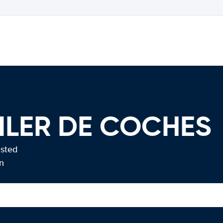
ILER DE COCHES
usted
n