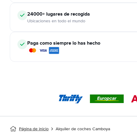
24000+
lugares de recogida
Ubicaciones en todo el mundo
Paga como siempre lo has hecho
Página de inicio
Alquiler de coches Camboya