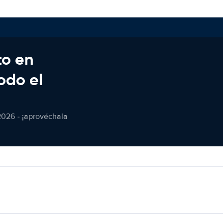
to en
odo el
2026 - ¡aprovéchala