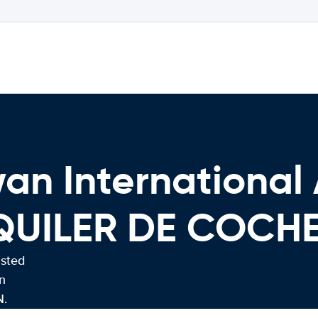
n International A
QUILER DE COCH
usted
n
N.