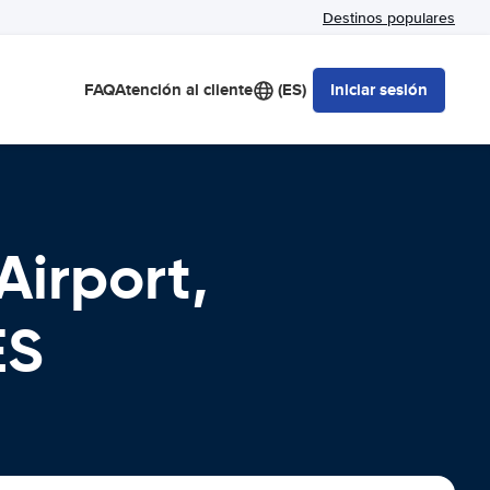
Destinos populares
FAQ
Atención al cliente
(ES)
Iniciar sesión
irport,
ES