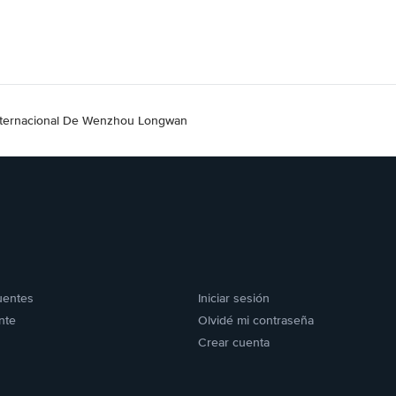
nternacional De Wenzhou Longwan
uentes
Iniciar sesión
nte
Olvidé mi contraseña
Crear cuenta