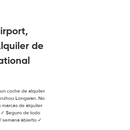
rport,
quiler de
tional
un coche de alquiler
Wenzhou Longwan. No
 marcas de alquiler
s ✓ Seguro de todo
p / semana abierto ✓