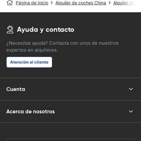
Página de inicio
Alquiler de coches China
Alquiler de 
Ayuda y contacto
¿Necesitas ayuda? Contacta con unos de nuestros
expertos en alquileres.
Atención al cliente
Cuenta
Acerca de nosotros