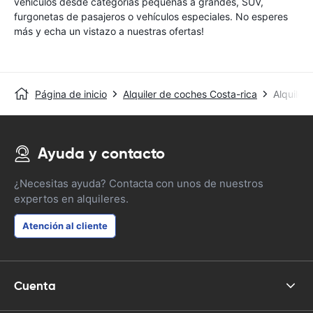
vehículos desde categorías pequeñas a grandes, SUV,
furgonetas de pasajeros o vehículos especiales. No esperes
más y echa un vistazo a nuestras ofertas!
Página de inicio
Alquiler de coches Costa-rica
Alquiler
Ayuda y contacto
¿Necesitas ayuda? Contacta con unos de nuestros
expertos en alquileres.
Atención al cliente
Cuenta