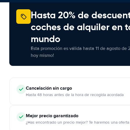
Hasta 20% de descuen
coches de alquiler en t
mundo
Esta promoción es válida hasta 11 de agosto de 
hoy mismo!
Cancelación
sin cargo
Hasta 48 horas antes de la hora de recogida acordada
Mejor precio garantizado
¿Has encontrado un precio mejor? Te haremos una oferta 