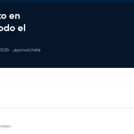
to en
odo el
2026 - ¡aprovéchala
mejor.