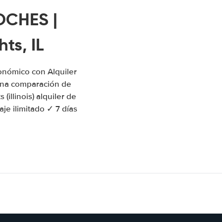
OCHES |
ts, IL
conómico con Alquiler
una comparación de
illinois) alquiler de
je ilimitado ✓ 7 días