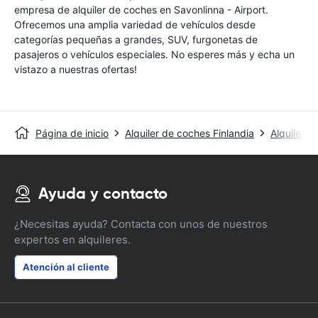
empresa de alquiler de coches en Savonlinna - Airport.
Ofrecemos una amplia variedad de vehículos desde
categorías pequeñas a grandes, SUV, furgonetas de
pasajeros o vehículos especiales. No esperes más y echa un
vistazo a nuestras ofertas!
Página de inicio
Alquiler de coches Finlandia
Alquiler 
Ayuda y contacto
¿Necesitas ayuda? Contacta con unos de nuestros
expertos en alquileres.
Atención al cliente