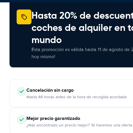
Hasta 20% de descuen
coches de alquiler en t
mundo
Esta promoción es válida hasta 11 de agosto de 
hoy mismo!
Cancelación
sin cargo
Hasta 48 horas antes de la hora de recogida acordada
Mejor precio garantizado
¿Has encontrado un precio mejor? Te haremos una oferta 