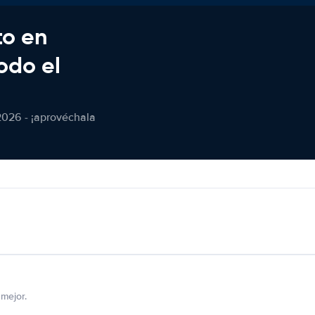
to en
odo el
2026 - ¡aprovéchala
mejor.