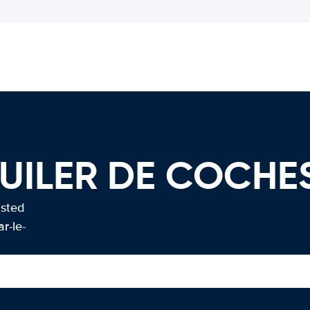
QUILER DE COCHE
usted
r-le-